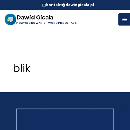
kontakt@dawidgicala.pl
Dawid Gicala
POZYCJONOWANIE · WORDPRESS · ADS
Przejdź
do
treści
blik