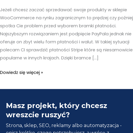
Jeżeli chcesz zaczać sprzedawać swoje produkty w sklepie
WooCommerce na rynku zagranicznym to prędzej czy poźniej
spotka Cie problem przed wyborem bramki płatności.
Najszybszym rozwiązaniem jest podpięcie PayPala jednak nie
oferuje on zbyt wielu form płatności i walut. W takiej sytuacji
polecam CI sprawdzić płatności Stripe które są niesamowicie
popularne w innych krajach. Dzięki bramce […]
Jak
Dowiedz się więcej »
dodać
płatności
Stripe
Masz projekt, który chcesz
do
sklepu
wreszcie ruszyć?
WooCoomerce?
Strona, sklep, SEO, reklamy albo automatyzacja -
opisz krótko, czego potrzebujesz, a wrócę z