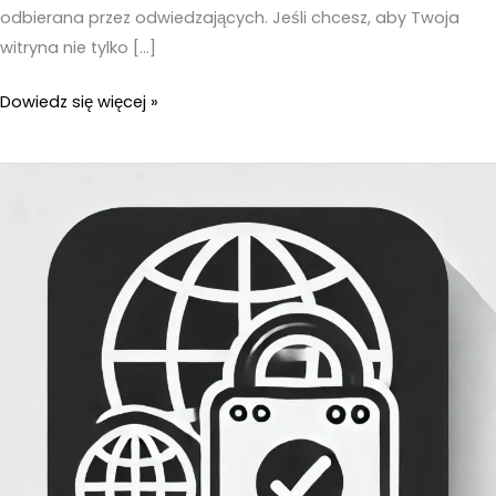
odbierana przez odwiedzających. Jeśli chcesz, aby Twoja
witryna nie tylko […]
Prowadzenie
Dowiedz się więcej »
strony
internetowej
–
Na
co
zwrócić
uwagę?