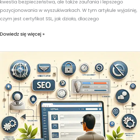
kwestia bezpieczeństwa, ale także zaufania i lepszego
pozycjonowania w wyszukiwarkach. W tym artykule wyjaśnię,
czym jest certyfikat SSL, jak działa, dlaczego
Certyfikat
Dowiedz się więcej »
SSL
na
stronie
internetowej
–
Dlaczego
jest
niezbędny?