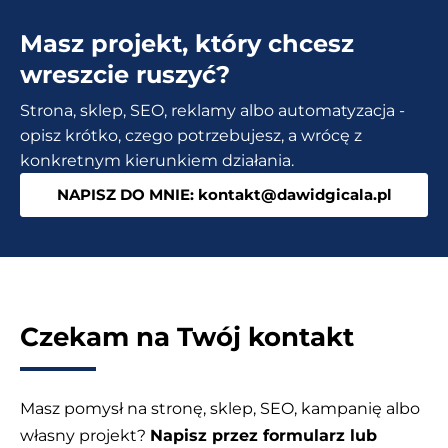
WordPress
Masz projekt, który chcesz
z
SSL
wreszcie ruszyć?
+
Strona, sklep, SEO, reklamy albo automatyzacja -
SEO
opisz krótko, czego potrzebujesz, a wrócę z
[zdjęcia]
konkretnym kierunkiem działania.
NAPISZ DO MNIE: kontakt@dawidgicala.pl
Czekam na Twój kontakt
Masz pomysł na stronę, sklep, SEO, kampanię albo
własny projekt?
Napisz przez formularz lub