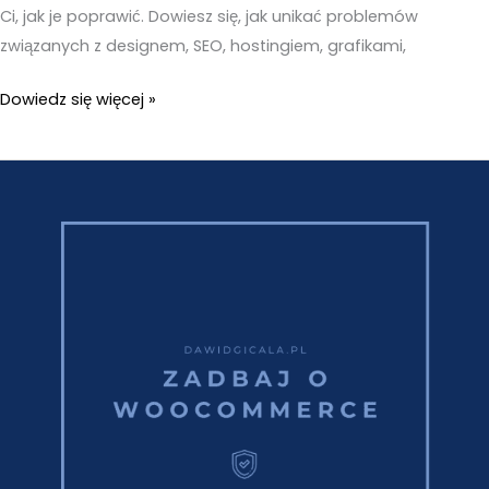
Ci, jak je poprawić. Dowiesz się, jak unikać problemów
związanych z designem, SEO, hostingiem, grafikami,
Największe
Dowiedz się więcej »
błędy
przy
budowie
strony
www
–
Popraw
je
teraz!