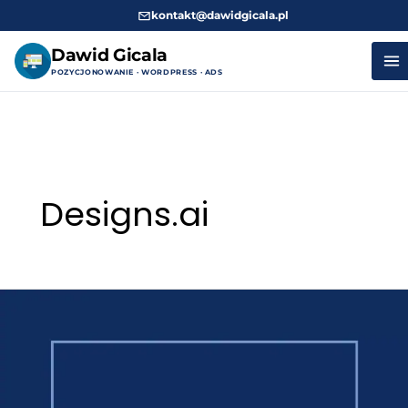
kontakt@dawidgicala.pl
Dawid Gicala
POZYCJONOWANIE · WORDPRESS · ADS
Przejdź
do
treści
Designs.ai