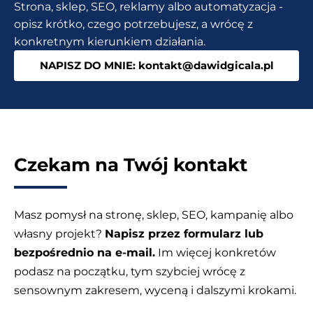
Strona, sklep, SEO, reklamy albo automatyzacja -
AI
opisz krótko, czego potrzebujesz, a wrócę z
do
konkretnym kierunkiem działania.
grafik
NAPISZ DO MNIE: kontakt@dawidgicala.pl
Czekam na Twój kontakt
Masz pomysł na stronę, sklep, SEO, kampanię albo
własny projekt?
Napisz przez formularz lub
bezpośrednio na e-mail.
Im więcej konkretów
podasz na początku, tym szybciej wrócę z
sensownym zakresem, wyceną i dalszymi krokami.