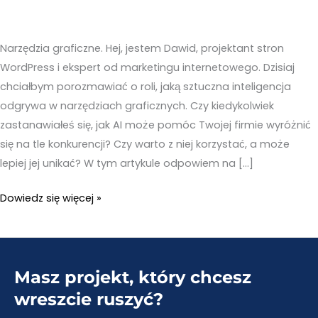
Narzędzia graficzne. Hej, jestem Dawid, projektant stron
WordPress i ekspert od marketingu internetowego. Dzisiaj
chciałbym porozmawiać o roli, jaką sztuczna inteligencja
odgrywa w narzędziach graficznych. Czy kiedykolwiek
zastanawiałeś się, jak AI może pomóc Twojej firmie wyróżnić
się na tle konkurencji? Czy warto z niej korzystać, a może
lepiej jej unikać? W tym artykule odpowiem na […]
Narzędzia
Dowiedz się więcej »
graficzne
–
TOP
Masz projekt, który chcesz
18
narzędzi
wreszcie ruszyć?
wykorzystujących