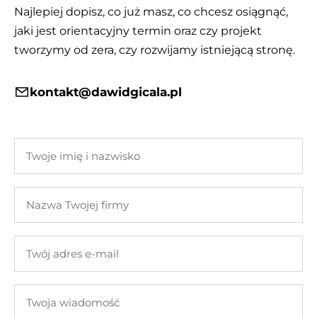
Najlepiej dopisz, co już masz, co chcesz osiągnąć,
jaki jest orientacyjny termin oraz czy projekt
tworzymy od zera, czy rozwijamy istniejącą stronę.
kontakt@dawidgicala.pl
Twoje
imię
i
Nazwa
nazwisko
Twojej
firmy
Twój
adres
e-
Twoja
mail
wiadomość