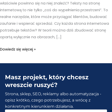
właściwie powinno się na niej znaleźć? Teksty na stronę
internetową to nie tylko „coś do wypełnienia przestrzeni”. To
realne narzędzie, które może przyciągać klientów, budować
zaufanie i wspierać sprzedaż. Czy każda strona internetowa
potrzebuje tekstów? W teorii można dziś zbudować stronę
opartą wyłącznie na obrazach, […]
Jakie
Dowiedz się więcej »
teksty
na
stronę
Masz projekt, który chcesz
internetową
są
wreszcie ruszyć?
naprawdę
Strona, sklep, SEO, reklamy albo automatyzacja -
potrzebne?
opisz krótko, czego potrzebujesz, a wrócę z
konkretnym kierunkiem działania.