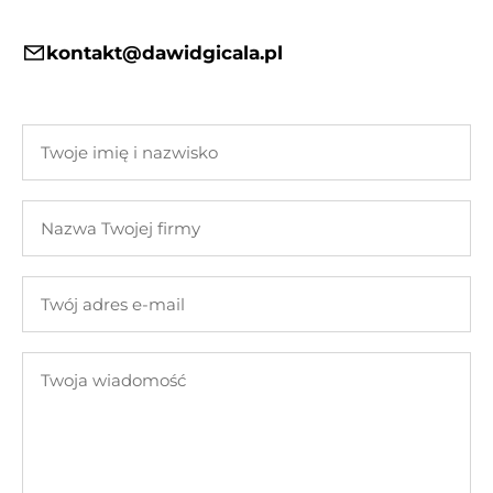
kontakt@dawidgicala.pl
Twoje
imię
i
Nazwa
nazwisko
Twojej
firmy
Twój
adres
e-
Twoja
mail
wiadomość