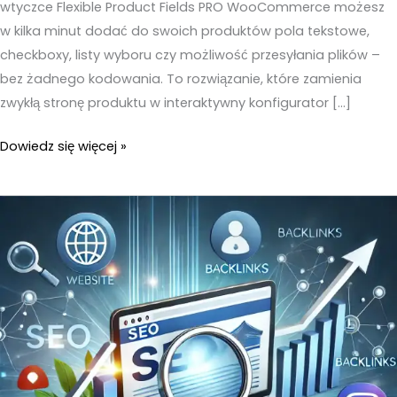
wtyczce Flexible Product Fields PRO WooCommerce możesz
w kilka minut dodać do swoich produktów pola tekstowe,
checkboxy, listy wyboru czy możliwość przesyłania plików –
bez żadnego kodowania. To rozwiązanie, które zamienia
zwykłą stronę produktu w interaktywny konfigurator […]
Flexible
Dowiedz się więcej »
Product
Fields
PRO
WooCommerce
–
Dodawanie
pól
niestandardowych
bez
kodowania