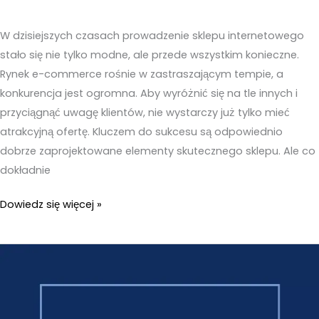
W dzisiejszych czasach prowadzenie sklepu internetowego
stało się nie tylko modne, ale przede wszystkim konieczne.
Rynek e-commerce rośnie w zastraszającym tempie, a
konkurencja jest ogromna. Aby wyróżnić się na tle innych i
przyciągnąć uwagę klientów, nie wystarczy już tylko mieć
atrakcyjną ofertę. Kluczem do sukcesu są odpowiednio
dobrze zaprojektowane elementy skutecznego sklepu. Ale co
dokładnie
E-
Dowiedz się więcej »
commerce:
kluczowe
elementy
skutecznego
sklepu