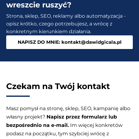
internetowych
wreszcie ruszyć?
i
Strona, sklep, SEO, reklamy albo automatyzacja -
nie
opisz krótko, czego potrzebujesz, a wrócę z
tylko
konkretnym kierunkiem działania.
[Allegro,
NAPISZ DO MNIE: kontakt@dawidgicala.pl
OLX,
WooCommerce,
PrestaShop,
WIX]
Czekam na Twój kontakt
Masz pomysł na stronę, sklep, SEO, kampanię albo
własny projekt?
Napisz przez formularz lub
bezpośrednio na e-mail.
Im więcej konkretów
podasz na początku, tym szybciej wrócę z