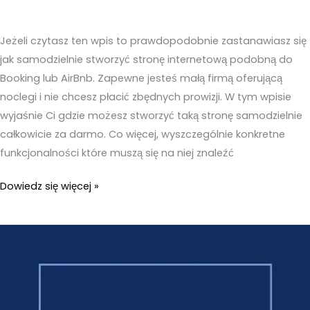
Jeżeli czytasz ten wpis to prawdopodobnie zastanawiasz się
jak samodzielnie stworzyć stronę internetową podobną do
Booking lub AirBnb. Zapewne jesteś małą firmą oferującą
noclegi i nie chcesz płacić zbędnych prowizji. W tym wpisie
wyjaśnie Ci gdzie możesz stworzyć taką stronę samodzielnie
całkowicie za darmo. Co więcej, wyszczególnie konkretne
funkcjonalności które muszą się na niej znaleźć
Strona
Dowiedz się więcej »
internetowa
podobna
do
Booking
–
Jak