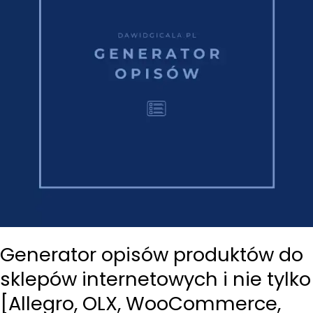
zrobić
ją
dobrze?
Generator opisów produktów do
sklepów internetowych i nie tylko
[Allegro, OLX, WooCommerce,