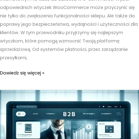
odpowiednich wtyczek WooCommerce może przyczynić się
nie tylko do zwiększenia funkcjonalności sklepu. Ale także do
poprawy jego bezpieczeństwa, wydajności i użyteczności dla
klientów. W tym przewodniku przyjrzymy się najlepszym
wtyczkom, które pomogą wzmocnić Twoją platformę
sprzedażową. Od systemów płatności, przez zarządzanie
przesyłkami,
Najlepsze
Dowiedz się więcej »
wtyczki
WooCommerce
–
Przelewy24,
InPost,
Fakturownia
i