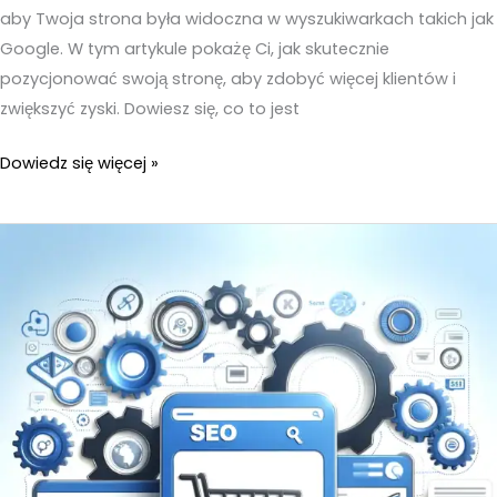
aby Twoja strona była widoczna w wyszukiwarkach takich jak
Google. W tym artykule pokażę Ci, jak skutecznie
pozycjonować swoją stronę, aby zdobyć więcej klientów i
zwiększyć zyski. Dowiesz się, co to jest
Jak
Dowiedz się więcej »
znaleźć
klientów
i
osiągnąć
wysokie
pozycje
w
Google?