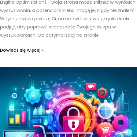
Engine Optimization), Twoja strona może zniknąć w wynikach
wyszukiwania, a potencjalni klienci mogą jej nigdy nie znaleźć.
W tym artykule pokażę Ci, na co zwrócić uwagę i jakie kroki
podjąć, aby poprawić widoczność Twojego sklepu w
wyszukiwarkach. Od optymalizacji na stronie,
Sklep
Dowiedz się więcej »
internetowy
pozycjonowanie
–
Na
co
zwrócić
uwagę?
Co
musisz
zrobić?