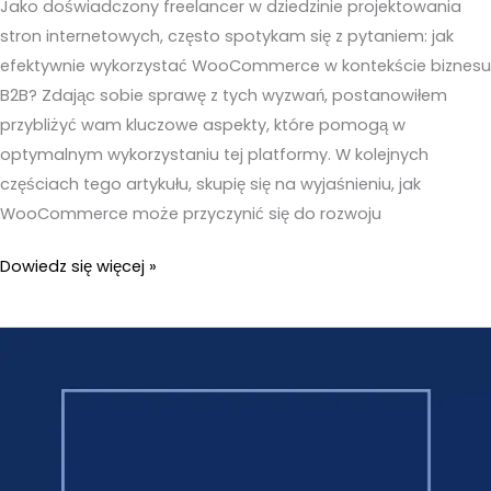
Jako doświadczony freelancer w dziedzinie projektowania
stron internetowych, często spotykam się z pytaniem: jak
efektywnie wykorzystać WooCommerce w kontekście biznesu
B2B? Zdając sobie sprawę z tych wyzwań, postanowiłem
przybliżyć wam kluczowe aspekty, które pomogą w
optymalnym wykorzystaniu tej platformy. W kolejnych
częściach tego artykułu, skupię się na wyjaśnieniu, jak
WooCommerce może przyczynić się do rozwoju
WooCommerce
Dowiedz się więcej »
B2B
–
Czy
warto?
Największe
plusy
i