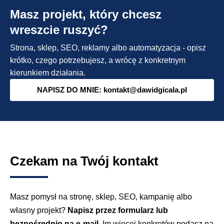
Masz projekt, który chcesz
WordPressa?
Podstawy
wreszcie ruszyć?
WordPress
Strona, sklep, SEO, reklamy albo automatyzacja - opisz
na
krótko, czego potrzebujesz, a wrócę z konkretnym
szybko.
kierunkiem działania.
NAPISZ DO MNIE: kontakt@dawidgicala.pl
Czekam na Twój kontakt
Masz pomysł na stronę, sklep, SEO, kampanię albo
własny projekt?
Napisz przez formularz lub
bezpośrednio na e-mail.
Im więcej konkretów podasz na