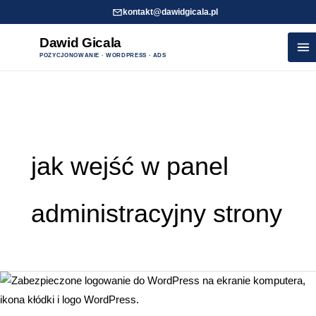
kontakt@dawidgicala.pl
Dawid Gicala
POZYCJONOWANIE · WORDPRESS · ADS
Przejdź
do
treści
jak wejść w panel
administracyjny strony