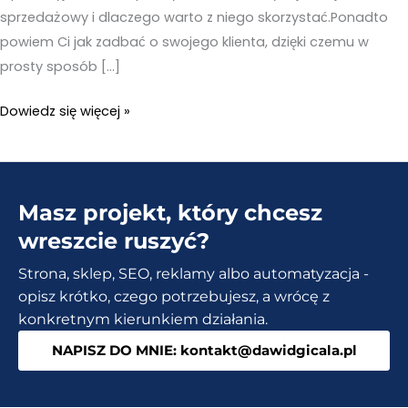
sprzedażowy i dlaczego warto z niego skorzystać.Ponadto
powiem Ci jak zadbać o swojego klienta, dzięki czemu w
prosty sposób […]
Jak
Dowiedz się więcej »
zbudować
skuteczny
lejek
Masz projekt, który chcesz
sprzedażowy
w
wreszcie ruszyć?
3
Strona, sklep, SEO, reklamy albo automatyzacja -
krokach?
opisz krótko, czego potrzebujesz, a wrócę z
konkretnym kierunkiem działania.
NAPISZ DO MNIE: kontakt@dawidgicala.pl