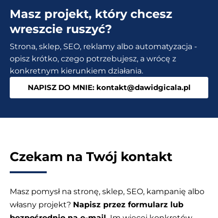
Masz projekt, który chcesz
stronie
internetowej
wreszcie ruszyć?
|
Strona, sklep, SEO, reklamy albo automatyzacja -
TOP
opisz krótko, czego potrzebujesz, a wrócę z
10
konkretnym kierunkiem działania.
NAPISZ DO MNIE: kontakt@dawidgicala.pl
Czekam na Twój kontakt
Masz pomysł na stronę, sklep, SEO, kampanię albo
własny projekt?
Napisz przez formularz lub
bezpośrednio na e-mail.
Im więcej konkretów