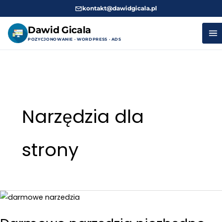
kontakt@dawidgicala.pl
Dawid Gicala
POZYCJONOWANIE · WORDPRESS · ADS
Przejdź
do
treści
Narzędzia dla
strony