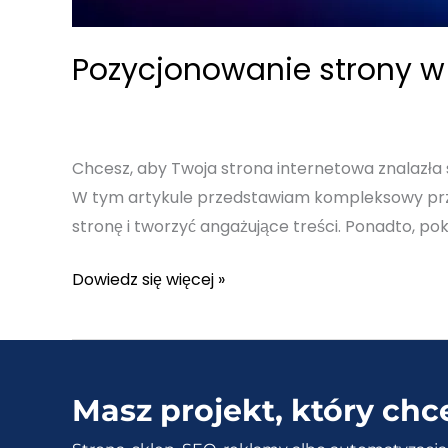
Pozycjonowanie strony w 
Chcesz, aby Twoja strona internetowa znalazła
W tym artykule przedstawiam kompleksowy przew
stronę i tworzyć angażujące treści. Ponadto, po
Pozycjonowanie
Dowiedz się więcej »
strony
w
Google
–
Masz projekt, który chc
Jak