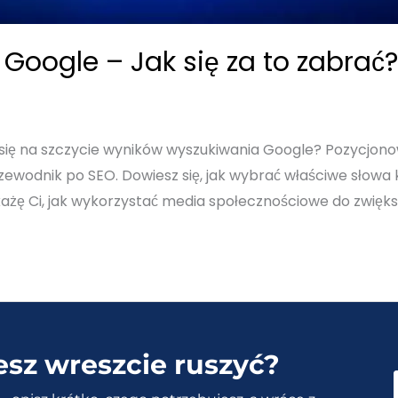
Google – Jak się za to zabrać?
 się na szczycie wyników wyszukiwania Google? Pozycjono
odnik po SEO. Dowiesz się, jak wybrać właściwe słowa k
każę Ci, jak wykorzystać media społecznościowe do zwiększ
esz wreszcie ruszyć?