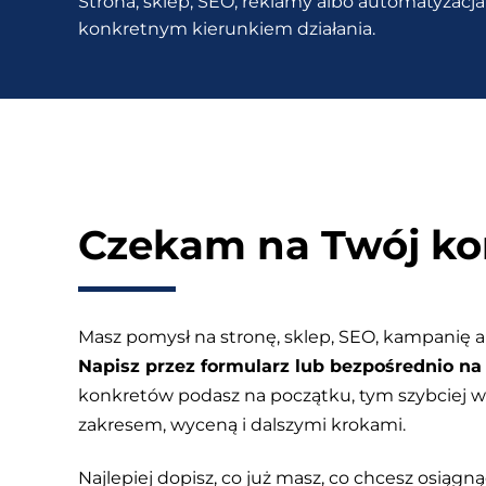
Strona, sklep, SEO, reklamy albo automatyzacja 
się
konkretnym kierunkiem działania.
za
to
zabrać?
Czekam na Twój ko
Masz pomysł na stronę, sklep, SEO, kampanię a
Napisz przez formularz lub bezpośrednio na 
konkretów podasz na początku, tym szybciej
zakresem, wyceną i dalszymi krokami.
Najlepiej dopisz, co już masz, co chcesz osiągnąć