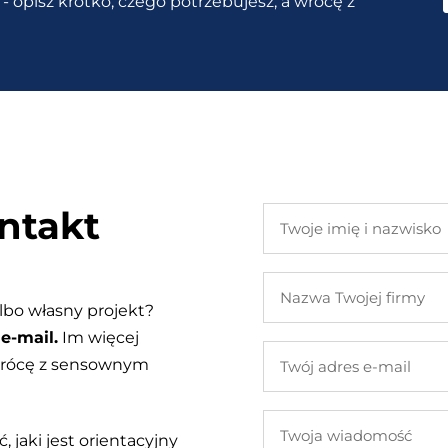
- opisz krótko, czego potrzebujesz, a wrócę z
ntakt
Twoje
imię
i
Nazwa
nazwisko
Twojej
lbo własny projekt?
firmy
e-mail.
Im więcej
Twój
 wrócę z sensownym
adres
e-
Twoja
mail
, jaki jest orientacyjny
wiadomość