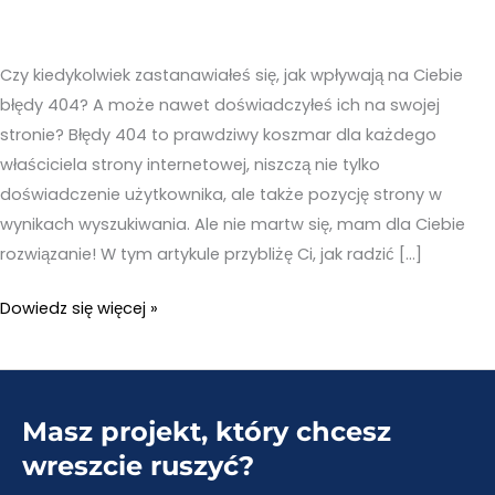
Czy kiedykolwiek zastanawiałeś się, jak wpływają na Ciebie
błędy 404? A może nawet doświadczyłeś ich na swojej
stronie? Błędy 404 to prawdziwy koszmar dla każdego
właściciela strony internetowej, niszczą nie tylko
doświadczenie użytkownika, ale także pozycję strony w
wynikach wyszukiwania. Ale nie martw się, mam dla Ciebie
rozwiązanie! W tym artykule przybliżę Ci, jak radzić […]
Automatyczne
Dowiedz się więcej »
przekierowanie
404
WordPress
Masz projekt, który chcesz
–
Zadbaj
wreszcie ruszyć?
o