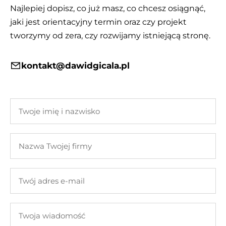
Najlepiej dopisz, co już masz, co chcesz osiągnąć,
jaki jest orientacyjny termin oraz czy projekt
tworzymy od zera, czy rozwijamy istniejącą stronę.
kontakt@dawidgicala.pl
Twoje
imię
i
Nazwa
nazwisko
Twojej
firmy
Twój
adres
e-
Twoja
mail
wiadomość