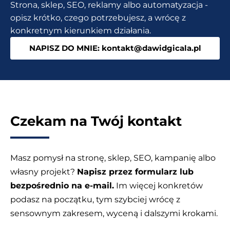
Strona, sklep, SEO, reklamy albo automatyzacja -
SEO
opisz krótko, czego potrzebujesz, a wrócę z
[Link
konkretnym kierunkiem działania.
Juice
NAPISZ DO MNIE: kontakt@dawidgicala.pl
Keeper]
Czekam na Twój kontakt
Masz pomysł na stronę, sklep, SEO, kampanię albo
własny projekt?
Napisz przez formularz lub
bezpośrednio na e-mail.
Im więcej konkretów
podasz na początku, tym szybciej wrócę z
sensownym zakresem, wyceną i dalszymi krokami.