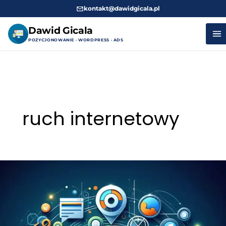
kontakt@dawidgicala.pl
Dawid Gicala
POZYCJONOWANIE · WORDPRESS · ADS
Przejdź
do
treści
ruch internetowy