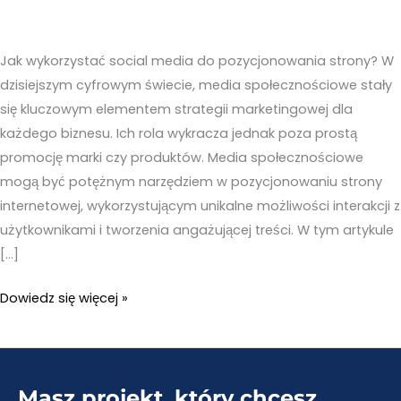
Jak wykorzystać social media do pozycjonowania strony? W
dzisiejszym cyfrowym świecie, media społecznościowe stały
się kluczowym elementem strategii marketingowej dla
każdego biznesu. Ich rola wykracza jednak poza prostą
promocję marki czy produktów. Media społecznościowe
mogą być potężnym narzędziem w pozycjonowaniu strony
internetowej, wykorzystującym unikalne możliwości interakcji z
użytkownikami i tworzenia angażującej treści. W tym artykule
[…]
Jak
Dowiedz się więcej »
wykorzystać
social
media
Masz projekt, który chcesz
do