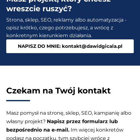
pozycjonowania
wreszcie ruszyć?
strony
Strona, sklep, SEO, reklamy albo automatyzacja -
internetowej?
opisz krótko, czego potrzebujesz, a wrócę z
konkretnym kierunkiem działania.
NAPISZ DO MNIE: kontakt@dawidgicala.pl
Czekam na Twój kontakt
Masz pomysł na stronę, sklep, SEO, kampanię albo
własny projekt?
Napisz przez formularz lub
bezpośrednio na e-mail.
Im więcej konkretów
podasz na początku, tym szybciej wrócę z