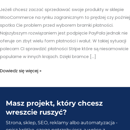
Jeżeli chcesz zaczać sprzedawać swoje produkty w sklepie
WooCommerce na rynku zagranicznym to prędzej czy poźniej
spotka Cie problem przed wyborem bramki płatności.
Najszybszym rozwiązaniem jest podpięcie PayPala jednak nie
oferuje on zbyt wielu form płatności i walut. W takiej sytuacji
polecam CI sprawdzić płatności Stripe które są niesamowicie
popularne w innych krajach. Dzięki bramce […]
Jak
Dowiedz się więcej »
dodać
płatności
Stripe
Masz projekt, który chcesz
do
sklepu
wreszcie ruszyć?
WooCoomerce?
Strona, sklep, SEO, reklamy albo automatyzacja -
opisz krótko, czego potrzebujesz, a wrócę z