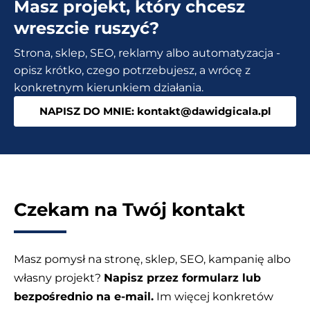
Masz projekt, który chcesz
Czy
warto
wreszcie ruszyć?
przepłacać
Strona, sklep, SEO, reklamy albo automatyzacja -
za
opisz krótko, czego potrzebujesz, a wrócę z
agencję?
konkretnym kierunkiem działania.
NAPISZ DO MNIE: kontakt@dawidgicala.pl
Czekam na Twój kontakt
Masz pomysł na stronę, sklep, SEO, kampanię albo
własny projekt?
Napisz przez formularz lub
bezpośrednio na e-mail.
Im więcej konkretów