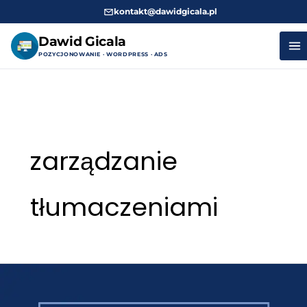
kontakt@dawidgicala.pl
Dawid Gicala
POZYCJONOWANIE · WORDPRESS · ADS
Przejdź
do
treści
zarządzanie
tłumaczeniami