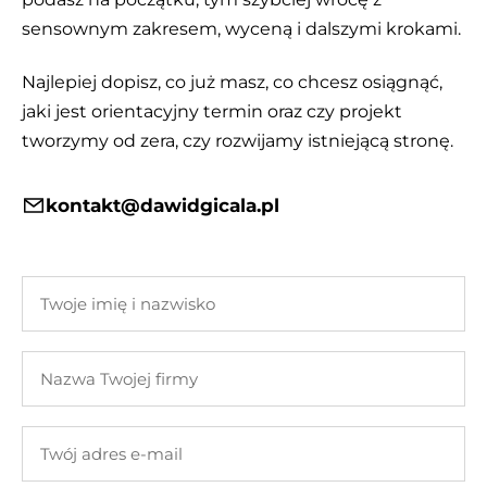
sensownym zakresem, wyceną i dalszymi krokami.
Najlepiej dopisz, co już masz, co chcesz osiągnąć,
jaki jest orientacyjny termin oraz czy projekt
tworzymy od zera, czy rozwijamy istniejącą stronę.
kontakt@dawidgicala.pl
Twoje
imię
i
Nazwa
nazwisko
Twojej
firmy
Twój
adres