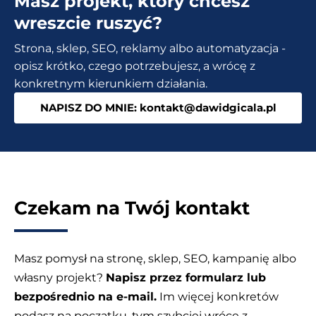
Masz projekt, który chcesz
TOP
wreszcie ruszyć?
5
Strona, sklep, SEO, reklamy albo automatyzacja -
opisz krótko, czego potrzebujesz, a wrócę z
konkretnym kierunkiem działania.
NAPISZ DO MNIE: kontakt@dawidgicala.pl
Czekam na Twój kontakt
Masz pomysł na stronę, sklep, SEO, kampanię albo
własny projekt?
Napisz przez formularz lub
bezpośrednio na e-mail.
Im więcej konkretów
podasz na początku, tym szybciej wrócę z