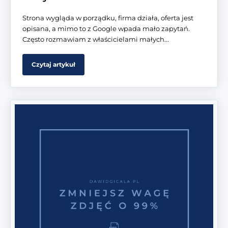
Strona wygląda w porządku, firma działa, oferta jest
opisana, a mimo to z Google wpada mało zapytań.
Często rozmawiam z właścicielami małych...
Czytaj artykuł