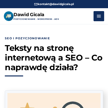
kontakt@dawidgicala.pl
Dawid Gicala
POZYCJONOWANIE · WORDPRESS · ADS
Przejdź
do
SEO I POZYCJONOWANIE
treści
Teksty na stronę
internetową a SEO – Co
naprawdę działa?