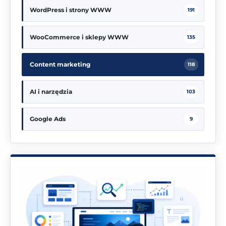
WordPress i strony WWW
191
WooCommerce i sklepy WWW
135
Content marketing
118
AI i narzędzia
103
Google Ads
9