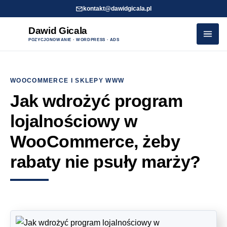
kontakt@dawidgicala.pl
Dawid Gicala
POZYCJONOWANIE · WORDPRESS · ADS
Przejdź
do
WOOCOMMERCE I SKLEPY WWW
treści
Jak wdrożyć program
lojalnościowy w
WooCommerce, żeby
rabaty nie psuły marży?