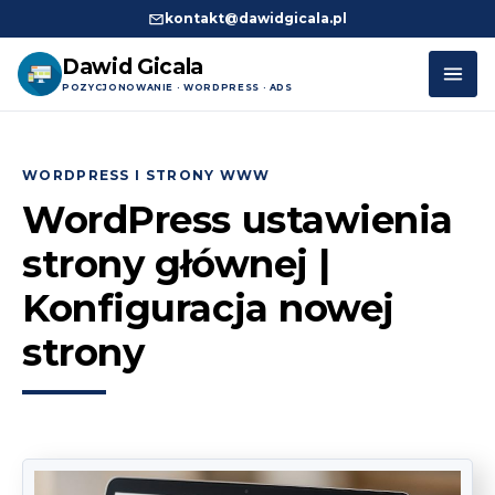
kontakt@dawidgicala.pl
Dawid Gicala
POZYCJONOWANIE · WORDPRESS · ADS
Przejdź
do
WORDPRESS I STRONY WWW
treści
WordPress ustawienia
strony głównej |
Konfiguracja nowej
strony