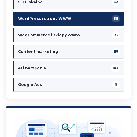
SEO lokalne
32
WordPress i strony WWW
191
WooCommerce i sklepy WWW
135
Content marketing
118
AI i narzędzia
103
Google Ads
9