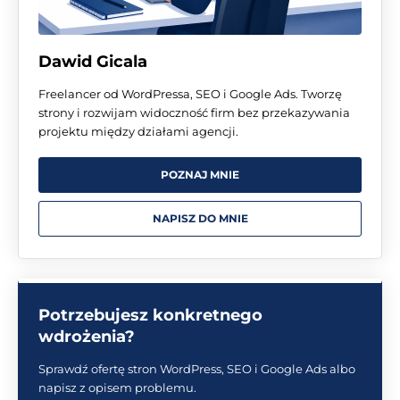
Dawid Gicala
Freelancer od WordPressa, SEO i Google Ads. Tworzę
strony i rozwijam widoczność firm bez przekazywania
projektu między działami agencji.
POZNAJ MNIE
NAPISZ DO MNIE
Potrzebujesz konkretnego
wdrożenia?
Sprawdź ofertę stron WordPress, SEO i Google Ads albo
napisz z opisem problemu.