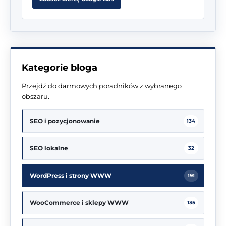
Kategorie bloga
Przejdź do darmowych poradników z wybranego
obszaru.
SEO i pozycjonowanie
134
SEO lokalne
32
WordPress i strony WWW
191
WooCommerce i sklepy WWW
135