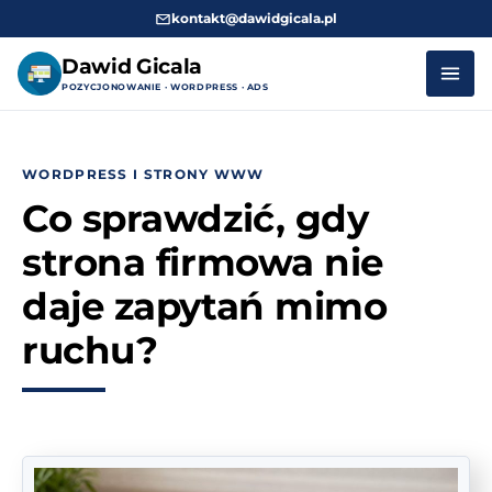
kontakt@dawidgicala.pl
Dawid Gicala
POZYCJONOWANIE · WORDPRESS · ADS
Przejdź
do
WORDPRESS I STRONY WWW
treści
Co sprawdzić, gdy
strona firmowa nie
daje zapytań mimo
ruchu?