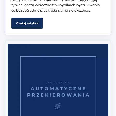
zyskać lepszą widoczność w wynikach wyszukiwania,
co bezpośrednio przekłada się na zwiększoną...
Czytaj artykuł