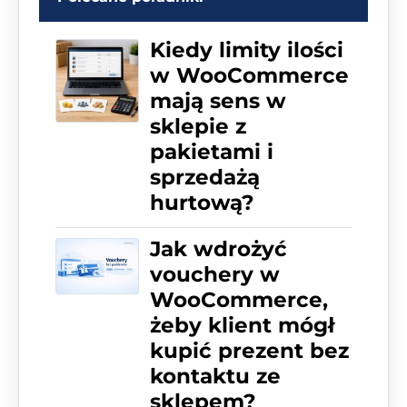
Kiedy limity ilości
w WooCommerce
mają sens w
sklepie z
pakietami i
sprzedażą
hurtową?
Jak wdrożyć
vouchery w
WooCommerce,
żeby klient mógł
kupić prezent bez
kontaktu ze
sklepem?