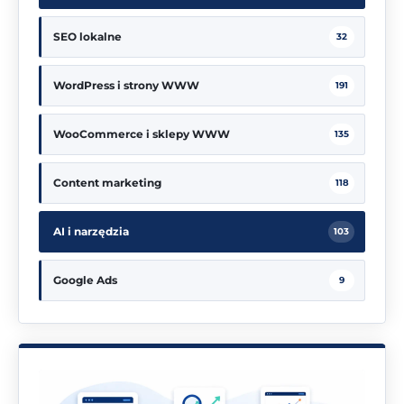
SEO lokalne
32
WordPress i strony WWW
191
WooCommerce i sklepy WWW
135
Content marketing
118
AI i narzędzia
103
Google Ads
9