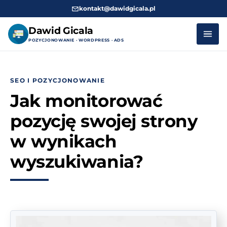
kontakt@dawidgicala.pl
Dawid Gicala
POZYCJONOWANIE · WORDPRESS · ADS
Przejdź
do
SEO I POZYCJONOWANIE
treści
Jak monitorować
pozycję swojej strony
w wynikach
wyszukiwania?