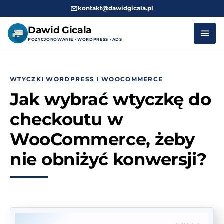
kontakt@dawidgicala.pl
Dawid Gicala
POZYCJONOWANIE · WORDPRESS · ADS
Przejdź
do
WTYCZKI WORDPRESS I WOOCOMMERCE
treści
Jak wybrać wtyczkę do
checkoutu w
WooCommerce, żeby
nie obniżyć konwersji?