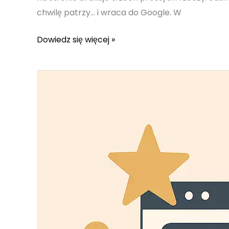
chwilę patrzy… i wraca do Google. W
WordPress
Dowiedz się więcej »
Kraków
–
Te
3
szybkie
zmiany
robią
największą
różnicę
w
konwersji