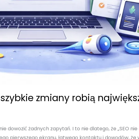
szybkie zmiany robią największ
dowozić żadnych zapytań. I to nie dlatego, że „SEO nie dzia
nego pierwszego ekranu, łatwego kontaktu i dowodów, że w