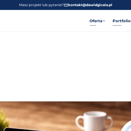
Masz projekt lub pytanie?
kontakt@dawidgicala.pl
Oferta
Portfolio