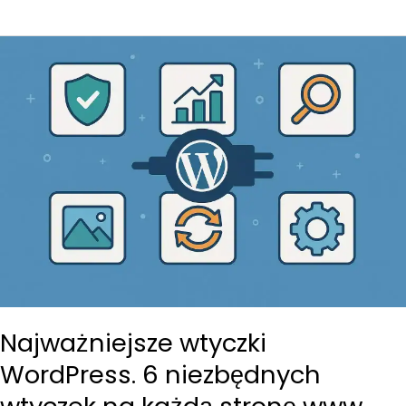
SEO.
Analiza
SEO.
Jak
mieć
same
zielone
wskaźniki?
Najważniejsze wtyczki
WordPress. 6 niezbędnych