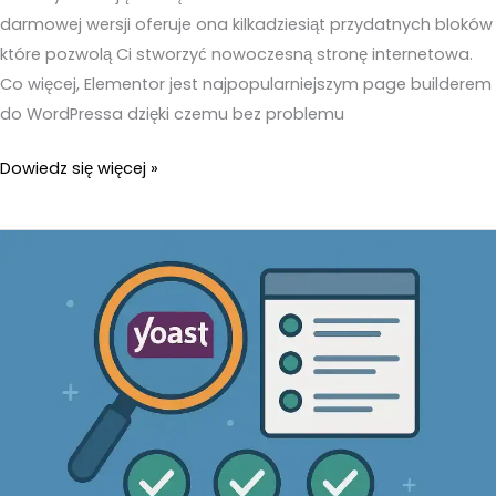
darmowej wersji oferuje ona kilkadziesiąt przydatnych bloków
które pozwolą Ci stworzyć nowoczesną stronę internetowa.
Co więcej, Elementor jest najpopularniejszym page builderem
do WordPressa dzięki czemu bez problemu
Przydatne
Dowiedz się więcej »
wtyczki
do
WordPressa
–
10
najlepszych