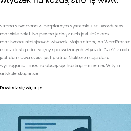
wtyczek na każdą stronę www.
Strona stworzona w bezpłatnym systemie CMS WordPress
ma wiele zalet. Na pewno jedną z nich jest ilość oraz
możliwości istniejących wtyczek. Mając stronę na WordPressie
masz dostęp do tysięcy sprawdzonych wtyczek. Część z nich
jest darmowa część jest płatna. Niektóre mają dużo
wymagania i mocno obciążają hosting – inne nie. W tym
artykule skupie się
Najważniejsze
Dowiedz się więcej »
wtyczki
WordPress.
6
niezbędnych
wtyczek