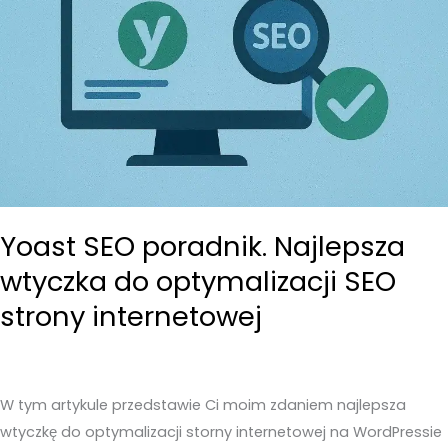
na
każdą
stronę
www.
Yoast SEO poradnik. Najlepsza
wtyczka do optymalizacji SEO
strony internetowej
W tym artykule przedstawie Ci moim zdaniem najlepsza
wtyczkę do optymalizacji storny internetowej na WordPressie