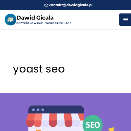
kontakt@dawidgicala.pl
Dawid Gicala
POZYCJONOWANIE · WORDPRESS · ADS
Przejdź
do
treści
yoast seo