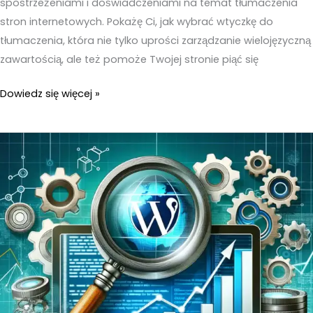
spostrzeżeniami i doświadczeniami na temat tłumaczenia
stron internetowych. Pokażę Ci, jak wybrać wtyczkę do
tłumaczenia, która nie tylko uprości zarządzanie wielojęzyczną
zawartością, ale też pomoże Twojej stronie piąć się
Pełne
Dowiedz się więcej »
tłumaczenie
strony
WordPress
–
Praktyczne
informacje