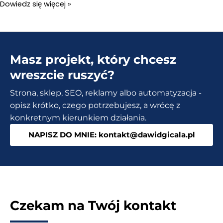
Yoast
Dowiedz się więcej »
SEO.
Analiza
czytelności.
Masz projekt, który chcesz
Jak
mieć
wreszcie ruszyć?
same
Strona, sklep, SEO, reklamy albo automatyzacja -
zielone
opisz krótko, czego potrzebujesz, a wrócę z
wskaźniki?
konkretnym kierunkiem działania.
NAPISZ DO MNIE: kontakt@dawidgicala.pl
Czekam na Twój kontakt