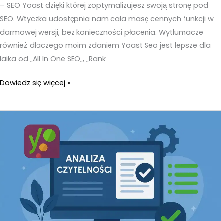
– SEO Yoast dzięki której zoptymalizujesz swoją stronę pod
SEO. Wtyczka udostępnia nam cała masę cennych funkcji w
darmowej wersji, bez konieczności płacenia. Wytłumacze
również dlaczego moim zdaniem Yoast Seo jest lepsze dla
laika od „All In One SEO„, „Rank
Yoast
Dowiedz się więcej »
SEO
poradnik.
Najlepsza
wtyczka
do
optymalizacji
SEO
strony
internetowej