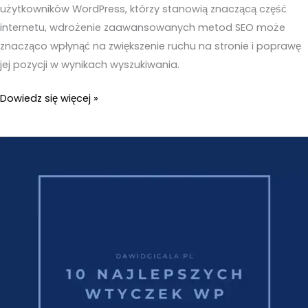
użytkowników WordPress, którzy stanowią znaczącą część
internetu, wdrożenie zaawansowanych metod SEO może
znacząco wpłynąć na zwiększenie ruchu na stronie i poprawę
jej pozycji w wynikach wyszukiwania.
Zaawansowane
Dowiedz się więcej »
Techniki
SEO
dla
Twojej
Strony
WordPress