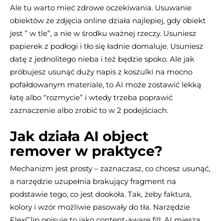
Ale tu warto mieć zdrowe oczekiwania. Usuwanie
obiektów ze zdjęcia online działa najlepiej, gdy obiekt
jest ” w tle”, a nie w środku ważnej rzeczy. Usuniesz
papierek z podłogi i tło się ładnie domaluje. Usuniesz
datę z jednolitego nieba i też będzie spoko. Ale jak
próbujesz usunąć duży napis z koszulki na mocno
pofałdowanym materiale, to AI może zostawić lekką
łatę albo “rozmycie” i wtedy trzeba poprawić
zaznaczenie albo zrobić to w 2 podejściach.
Jak działa AI object
remover w praktyce?
Mechanizm jest prosty – zaznaczasz, co chcesz usunąć,
a narzędzie uzupełnia brakujący fragment na
podstawie tego, co jest dookoła. Tak, żeby faktura,
kolory i wzór możliwie pasowały do tła. Narzędzie
FlexClip opisuje to jako content-aware fill. AI miesza