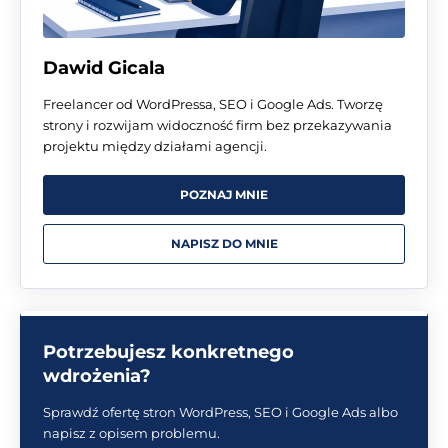
Dawid Gicala
Freelancer od WordPressa, SEO i Google Ads. Tworzę
strony i rozwijam widoczność firm bez przekazywania
projektu między działami agencji.
POZNAJ MNIE
NAPISZ DO MNIE
Potrzebujesz konkretnego
wdrożenia?
Sprawdź ofertę stron WordPress, SEO i Google Ads albo
napisz z opisem problemu.