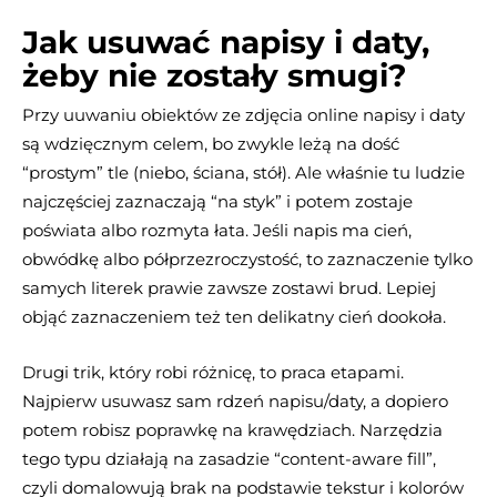
Jak usuwać napisy i daty,
żeby nie zostały smugi?
Przy uuwaniu obiektów ze zdjęcia online napisy i daty
są wdzięcznym celem, bo zwykle leżą na dość
“prostym” tle (niebo, ściana, stół). Ale właśnie tu ludzie
najczęściej zaznaczają “na styk” i potem zostaje
poświata albo rozmyta łata. Jeśli napis ma cień,
obwódkę albo półprzezroczystość, to zaznaczenie tylko
samych literek prawie zawsze zostawi brud. Lepiej
objąć zaznaczeniem też ten delikatny cień dookoła.
Drugi trik, który robi różnicę, to praca etapami.
Najpierw usuwasz sam rdzeń napisu/daty, a dopiero
potem robisz poprawkę na krawędziach. Narzędzia
tego typu działają na zasadzie “content-aware fill”,
czyli domalowują brak na podstawie tekstur i kolorów