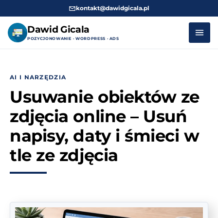
kontakt@dawidgicala.pl
Dawid Gicala
POZYCJONOWANIE · WORDPRESS · ADS
Przejdź
do
AI I NARZĘDZIA
treści
Usuwanie obiektów ze
zdjęcia online – Usuń
napisy, daty i śmieci w
tle ze zdjęcia