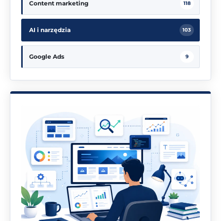
Content marketing
118
AI i narzędzia
103
Google Ads
9