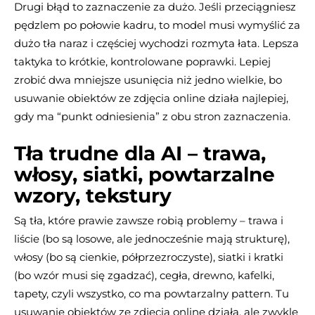
Drugi błąd to zaznaczenie za dużo. Jeśli przeciągniesz
pędzlem po połowie kadru, to model musi wymyślić za
dużo tła naraz i częściej wychodzi rozmyta łata. Lepsza
taktyka to krótkie, kontrolowane poprawki. Lepiej
zrobić dwa mniejsze usunięcia niż jedno wielkie, bo
usuwanie obiektów ze zdjęcia online działa najlepiej,
gdy ma “punkt odniesienia” z obu stron zaznaczenia.
Tła trudne dla AI – trawa,
włosy, siatki, powtarzalne
wzory, tekstury
Są tła, które prawie zawsze robią problemy – trawa i
liście (bo są losowe, ale jednocześnie mają strukturę),
włosy (bo są cienkie, półprzezroczyste), siatki i kratki
(bo wzór musi się zgadzać), cegła, drewno, kafelki,
tapety, czyli wszystko, co ma powtarzalny pattern. Tu
usuwanie obiektów ze zdjęcia online działa, ale zwykle