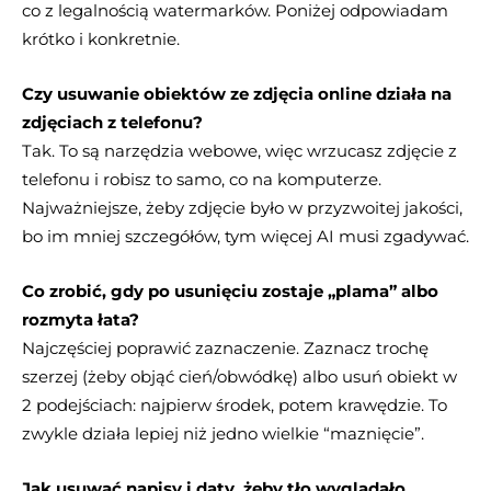
co z legalnością watermarków. Poniżej odpowiadam
krótko i konkretnie.
Czy usuwanie obiektów ze zdjęcia online działa na
zdjęciach z telefonu?
Tak. To są narzędzia webowe, więc wrzucasz zdjęcie z
telefonu i robisz to samo, co na komputerze.
Najważniejsze, żeby zdjęcie było w przyzwoitej jakości,
bo im mniej szczegółów, tym więcej AI musi zgadywać.
Co zrobić, gdy po usunięciu zostaje „plama” albo
rozmyta łata?
Najczęściej poprawić zaznaczenie. Zaznacz trochę
szerzej (żeby objąć cień/obwódkę) albo usuń obiekt w
2 podejściach: najpierw środek, potem krawędzie. To
zwykle działa lepiej niż jedno wielkie “maznięcie”.
Jak usuwać napisy i daty, żeby tło wyglądało