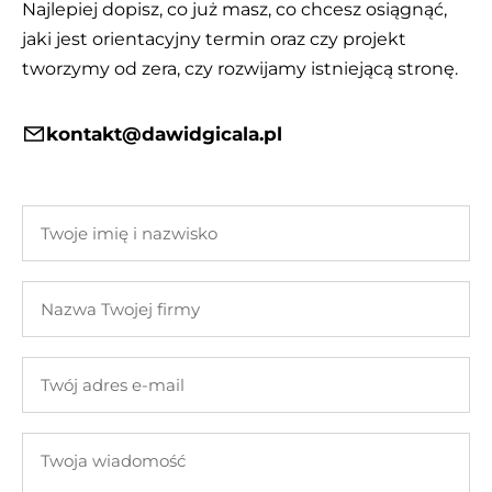
Najlepiej dopisz, co już masz, co chcesz osiągnąć,
jaki jest orientacyjny termin oraz czy projekt
tworzymy od zera, czy rozwijamy istniejącą stronę.
kontakt@dawidgicala.pl
Twoje
imię
i
Nazwa
nazwisko
Twojej
firmy
Twój
adres
e-
Twoja
mail
wiadomość