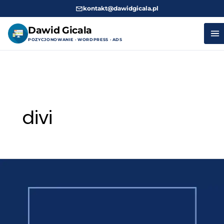
kontakt@dawidgicala.pl
Dawid Gicala
POZYCJONOWANIE · WORDPRESS · ADS
Przejdź
do
treści
divi