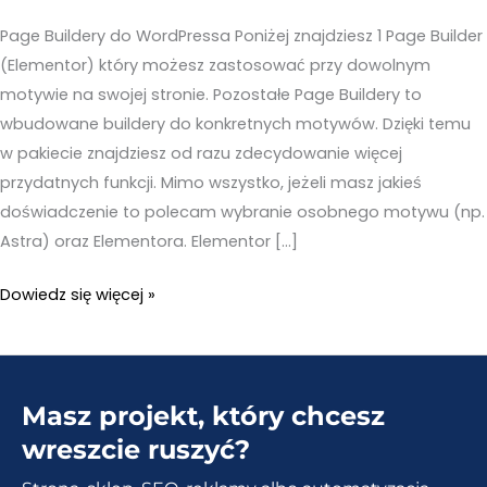
Page Buildery do WordPressa Poniżej znajdziesz 1 Page Builder
(Elementor) który możesz zastosować przy dowolnym
motywie na swojej stronie. Pozostałe Page Buildery to
wbudowane buildery do konkretnych motywów. Dzięki temu
w pakiecie znajdziesz od razu zdecydowanie więcej
przydatnych funkcji. Mimo wszystko, jeżeli masz jakieś
doświadczenie to polecam wybranie osobnego motywu (np.
Astra) oraz Elementora. Elementor […]
50
Dowiedz się więcej »
niezbędnych
wtyczek
do
Masz projekt, który chcesz
WordPressa
wreszcie ruszyć?