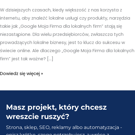
W dzisiejszych czasach, kiedy większość z nas korzysta z
internetu, aby znaleźć lokalne usługi czy produkty, narzędzia
takie jak „Google Moja Firma dla lokalnych firm” stają się
niezastąpione. Dla wielu przedsiębiorców, zwłaszcza tych
prowadzących lokalne biznesy, jest to klucz do sukcesu w
świecie online. Ale dlaczego „Google Moja Firma dla lokalnych
firm” jest tak ważne? […]
Zalety
Dowiedz się więcej »
korzystania
z
Google
Masz projekt, który chcesz
Moja
Firma
wreszcie ruszyć?
dla
Strona, sklep, SEO, reklamy albo automatyzacja -
lokalnych
opisz krótko, czego potrzebujesz, a wrócę z