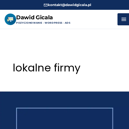
kontakt@dawidgicala.pl
Dawid Gicala
POZYCJONOWANIE · WORDPRESS · ADS
Przejdź
do
treści
lokalne firmy