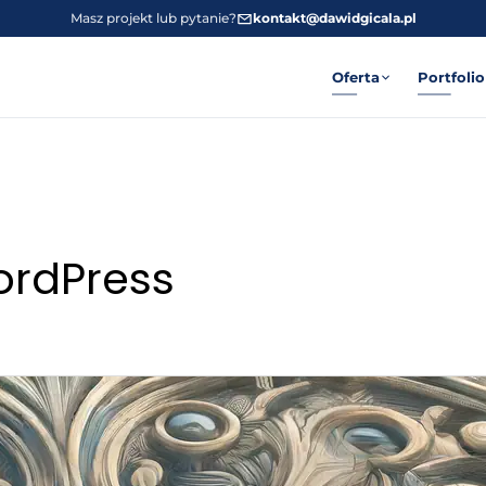
Masz projekt lub pytanie?
kontakt@dawidgicala.pl
Oferta
Portfolio
ordPress