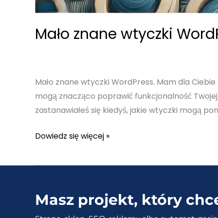
Mało znane wtyczki WordPr
Mało znane wtyczki WordPress. Mam dla Ciebie 
mogą znacząco poprawić funkcjonalność Twojej s
zastanawiałeś się kiedyś, jakie wtyczki mogą po
Mało
Dowiedz się więcej »
znane
wtyczki
WordPress
–
Masz projekt, który chc
Poznaj