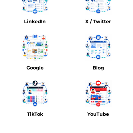
LinkedIn
X / Twitter
Google
Blog
TikTok
YouTube