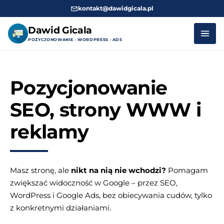
kontakt@dawidgicala.pl
Dawid Gicala
POZYCJONOWANIE · WORDPRESS · ADS
Przejdź
do
Pozycjonowanie
treści
SEO, strony WWW i
reklamy
Masz stronę, ale
nikt na nią nie wchodzi?
Pomagam
zwiększać widoczność w Google – przez SEO,
WordPress i Google Ads, bez obiecywania cudów, tylko
z konkretnymi działaniami.