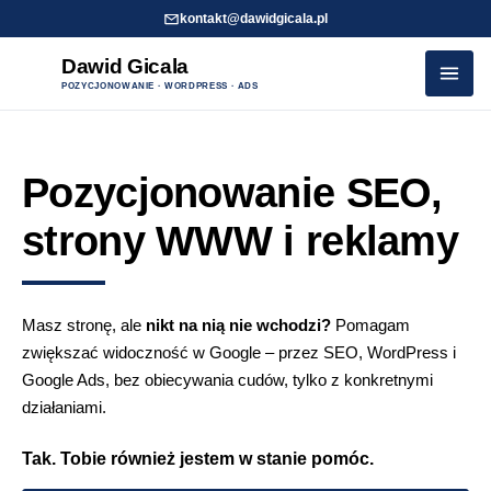
kontakt@dawidgicala.pl
Dawid Gicala
POZYCJONOWANIE · WORDPRESS · ADS
Przejdź
do
Pozycjonowanie SEO,
treści
strony WWW i reklamy
Masz stronę, ale
nikt na nią nie wchodzi?
Pomagam
zwiększać widoczność w Google – przez SEO, WordPress i
Google Ads, bez obiecywania cudów, tylko z konkretnymi
działaniami.
Tak. Tobie również jestem w stanie pomóc.