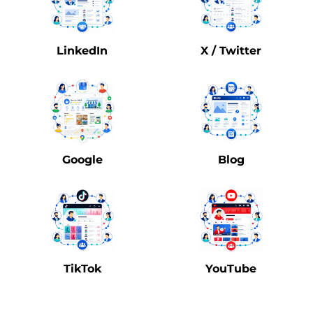
LinkedIn
X / Twitter
Google
Blog
TikTok
YouTube