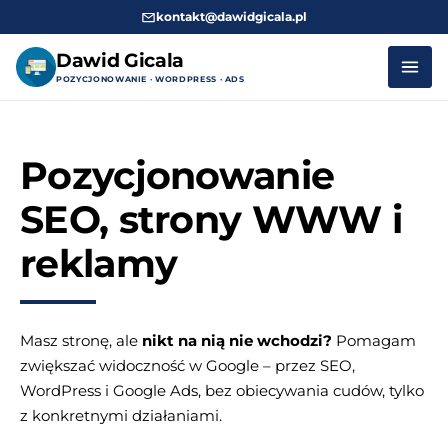
kontakt@dawidgicala.pl
Dawid Gicala
POZYCJONOWANIE · WORDPRESS · ADS
Przejdź
do
Pozycjonowanie
treści
SEO, strony WWW i
reklamy
Masz stronę, ale
nikt na nią nie wchodzi?
Pomagam
zwiększać widoczność w Google – przez SEO,
WordPress i Google Ads, bez obiecywania cudów, tylko
z konkretnymi działaniami.