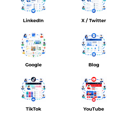
LinkedIn
X / Twitter
Google
Blog
TikTok
YouTube