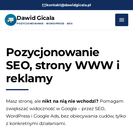
kontakt@dawidgicala.pl
Dawid Gicala
POZYCJONOWANIE · WORDPRESS · ADS
Przejdź
do
Pozycjonowanie
treści
SEO, strony WWW i
reklamy
Masz stronę, ale
nikt na nią nie wchodzi?
Pomagam
zwiększać widoczność w Google – przez SEO,
WordPress i Google Ads, bez obiecywania cudów, tylko
z konkretnymi działaniami.