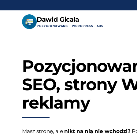
Dawid Gicala
POZYCJONOWANIE · WORDPRESS · ADS
Przejdź
do
treści
Pozycjonowa
SEO, strony
reklamy
Masz stronę, ale
nikt na nią nie wchodzi?
P