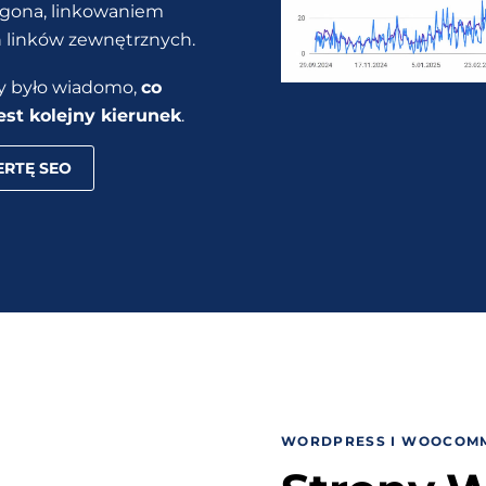
 ogona, linkowaniem
 linków zewnętrznych.
by było wiadomo,
co
est kolejny kierunek
.
RTĘ SEO
WORDPRESS I WOOCOM