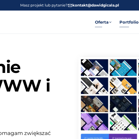
Masz projekt lub pytanie?
kontakt@dawidgicala.pl
Oferta
Portfolio
nie
 WWW i
omagam zwiększać