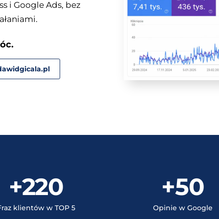
s i Google Ads, bez
ałaniami.
óc.
awidgicala.pl
+220
+50
Fraz klientów w TOP 5
Opinie w Google