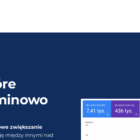
óre
rminowo
owe zwiększanie
cuję między innymi nad