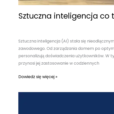
Sztuczna inteligencja co
Sztuczna inteligencja (AI) stała się nieodłącz
zawodowego. Od zarządzania domem po optymaliz
personalizują doświadczenia użytkowników. W tym 
przynosi jej zastosowanie w codziennych
Sztuczna
Dowiedz się więcej »
inteligencja
co
to
jest
–