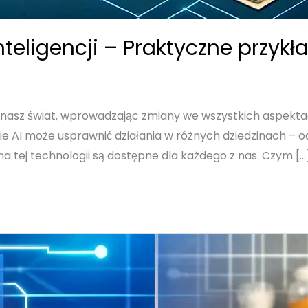
nteligencji – Praktyczne przyk
uje nasz świat, wprowadzając zmiany we wszystkich aspek
ie AI może usprawnić działania w różnych dziedzinach – o
 tej technologii są dostępne dla każdego z nas. Czym […