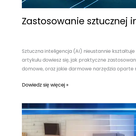
Zastosowanie sztucznej i
Sztuczna inteligencja (AI) nieustannie kształt
artykułu dowiesz się, jak praktyczne zastosowan
domowe, oraz jakie darmowe narzędzia oparte na
Zastosowanie
Dowiedz się więcej »
sztucznej
inteligencji
–
Praktyczne
przykłady