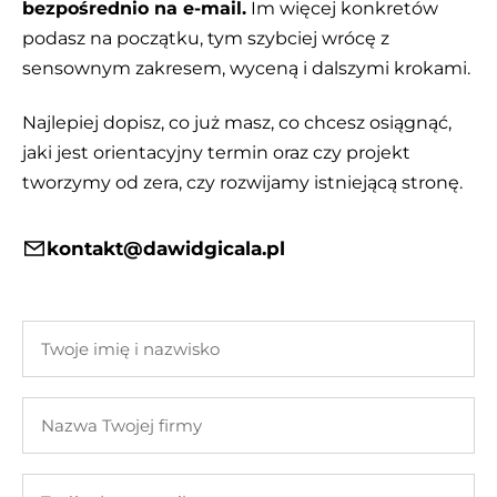
bezpośrednio na e-mail.
Im więcej konkretów
podasz na początku, tym szybciej wrócę z
sensownym zakresem, wyceną i dalszymi krokami.
Najlepiej dopisz, co już masz, co chcesz osiągnąć,
jaki jest orientacyjny termin oraz czy projekt
tworzymy od zera, czy rozwijamy istniejącą stronę.
kontakt@dawidgicala.pl
Twoje
imię
i
Nazwa
nazwisko
Twojej
firmy
Twój