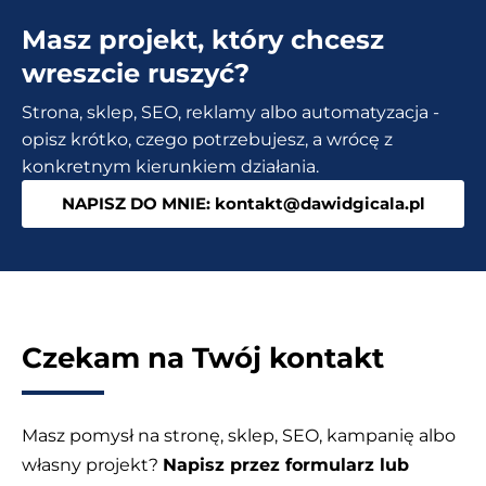
Darmowa
Masz projekt, który chcesz
wtyczka
do
wreszcie ruszyć?
ciasteczek
Strona, sklep, SEO, reklamy albo automatyzacja -
|
opisz krótko, czego potrzebujesz, a wrócę z
Consent
konkretnym kierunkiem działania.
mode
NAPISZ DO MNIE: kontakt@dawidgicala.pl
Google
v2
Czekam na Twój kontakt
Masz pomysł na stronę, sklep, SEO, kampanię albo
własny projekt?
Napisz przez formularz lub