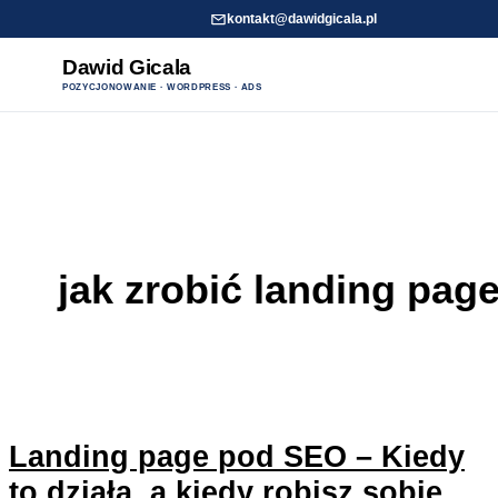
kontakt@dawidgicala.pl
Dawid Gicala
POZYCJONOWANIE · WORDPRESS · ADS
Przejdź
do
treści
jak zrobić landing pag
Landing page pod SEO – Kiedy
to działa, a kiedy robisz sobie