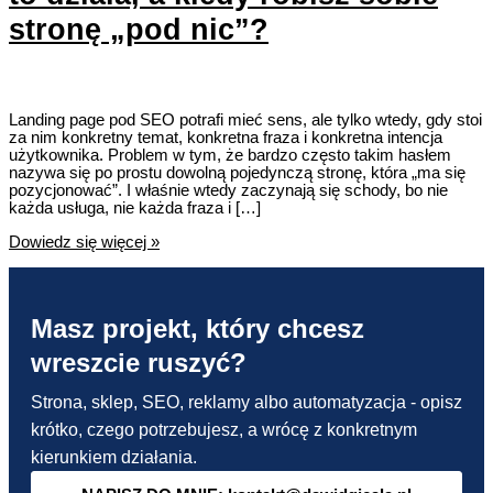
stronę „pod nic”?
Landing page pod SEO potrafi mieć sens, ale tylko wtedy, gdy stoi
za nim konkretny temat, konkretna fraza i konkretna intencja
użytkownika. Problem w tym, że bardzo często takim hasłem
nazywa się po prostu dowolną pojedynczą stronę, która „ma się
pozycjonować”. I właśnie wtedy zaczynają się schody, bo nie
każda usługa, nie każda fraza i […]
Landing
Dowiedz się więcej »
page
pod
SEO
–
Masz projekt, który chcesz
Kiedy
to
wreszcie ruszyć?
działa,
a
kiedy
Strona, sklep, SEO, reklamy albo automatyzacja - opisz
robisz
krótko, czego potrzebujesz, a wrócę z konkretnym
sobie
stronę
kierunkiem działania.
„pod
nic”?