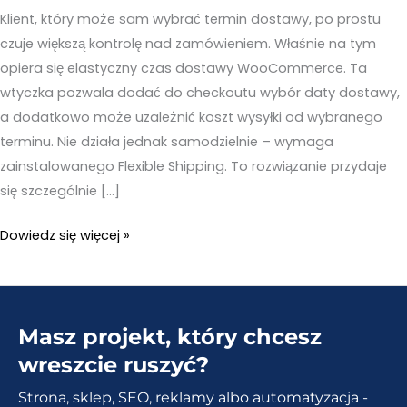
Klient, który może sam wybrać termin dostawy, po prostu
czuje większą kontrolę nad zamówieniem. Właśnie na tym
opiera się elastyczny czas dostawy WooCommerce. Ta
wtyczka pozwala dodać do checkoutu wybór daty dostawy,
a dodatkowo może uzależnić koszt wysyłki od wybranego
terminu. Nie działa jednak samodzielnie – wymaga
zainstalowanego Flexible Shipping. To rozwiązanie przydaje
się szczególnie […]
Elastyczny
Dowiedz się więcej »
czas
dostawy
WooCommerce
Masz projekt, który chcesz
–
Rozwiązanie,
wreszcie ruszyć?
które
Strona, sklep, SEO, reklamy albo automatyzacja -
klienci