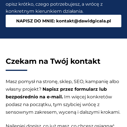
opisz krótko, czego potrzebujesz, a wrócę z
naprawdę
konkretnym kierunkiem działania.
zauważają
NAPISZ DO MNIE: kontakt@dawidgicala.pl
Czekam na Twój kontakt
Masz pomysł na stronę, sklep, SEO, kampanię albo
własny projekt?
Napisz przez formularz lub
bezpośrednio na e-mail.
Im więcej konkretów
podasz na początku, tym szybciej wrócę z
sensownym zakresem, wyceną i dalszymi krokami.
Najlepiej dopisz, co już masz, co chcesz osiągnąć,