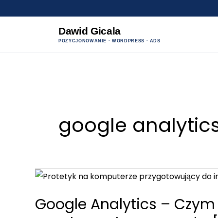
Dawid Gicala
POZYCJONOWANIE · WORDPRESS · ADS
Przejdź
do
treści
google analytic
Google Analytics – Czym j