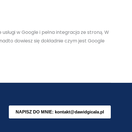
usługi w Google i pełna integracja ze stroną. W
onadto dowiesz się dokładnie czym jest Google
NAPISZ DO MNIE: kontakt@dawidgicala.pl