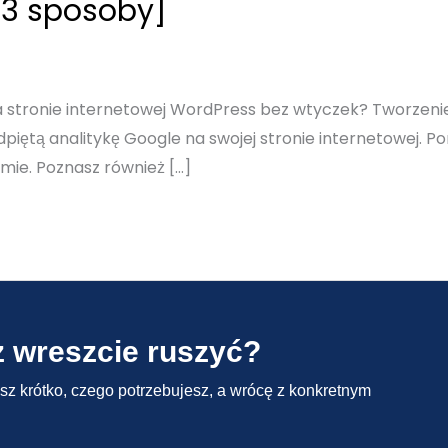
[3 sposoby]
na stronie internetowej WordPress bez wtyczek? Tworzenie 
piętą analitykę Google na swojej stronie internetowej. P
rmie. Poznasz również […]
z wreszcie ruszyć?
isz krótko, czego potrzebujesz, a wrócę z konkretnym