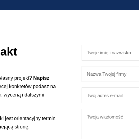
akt
Twoje
imię
i
Nazwa
nazwisko
Twojej
własny projekt?
Napisz
firmy
ęcej konkretów podasz na
Twój
, wyceną i dalszymi
adres
e-
Twoja
mail
i jest orientacyjny termin
wiadomość
iejącą stronę.