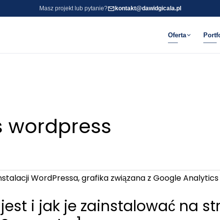
Masz projekt lub pytanie?
kontakt@dawidgicala.pl
Oferta
Portf
s wordpress
est i jak je zainstalować na st