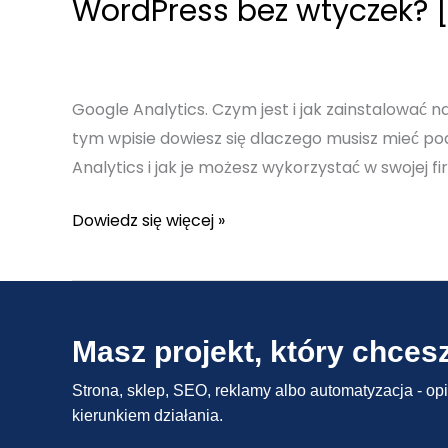
WordPress bez wtyczek? 
Google Analytics. Czym jest i jak zainstalować 
tym wpisie dowiesz się dlaczego musisz mieć pod
Analytics i jak je możesz wykorzystać w swojej fi
Google
Dowiedz się więcej »
Analytics
–
Czym
jest
Masz projekt, który chces
i
Strona, sklep, SEO, reklamy albo automatyzacja - op
jak
kierunkiem działania.
je