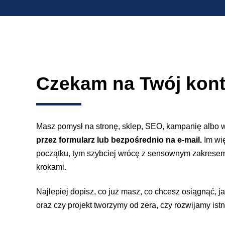
zainstalować
na
stronie
internetowej
WordPress
bez
Czekam na Twój kont
wtyczek?
[3
sposoby]
Masz pomysł na stronę, sklep, SEO, kampanię albo 
przez formularz lub bezpośrednio na e-mail.
Im wi
początku, tym szybciej wrócę z sensownym zakresem
krokami.
Najlepiej dopisz, co już masz, co chcesz osiągnąć, jak
oraz czy projekt tworzymy od zera, czy rozwijamy istn