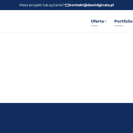
Masz projekt lub pytanie?
kontakt@dawidgicala.pl
Oferta
Portfolio