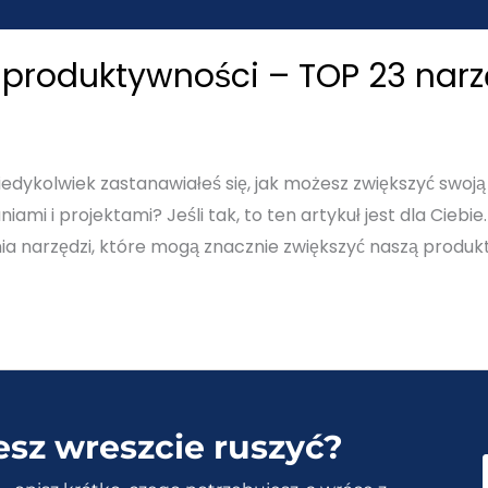
 produktywności – TOP 23 narzę
iedykolwiek zastanawiałeś się, jak możesz zwiększyć swoj
mi i projektami? Jeśli tak, to ten artykuł jest dla Ciebi
nia narzędzi, które mogą znacznie zwiększyć naszą produk
esz wreszcie ruszyć?