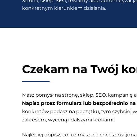
Strona, sklep, SEO, reklamy albo automatyzacja 
23
konkretnym kierunkiem działania.
narzędzi
AI
Czekam na Twój ko
Masz pomysł na stronę, sklep, SEO, kampanię a
Napisz przez formularz lub bezpośrednio na 
konkretów podasz na początku, tym szybciej
zakresem, wyceną i dalszymi krokami.
Najlepiej dopisz, co już masz, co chcesz osiągnąć