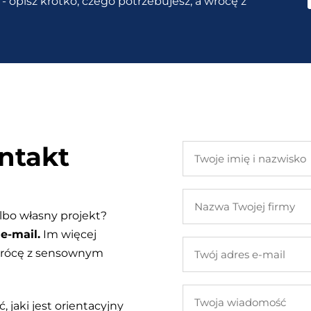
- opisz krótko, czego potrzebujesz, a wrócę z
ntakt
Twoje
imię
i
Nazwa
nazwisko
Twojej
lbo własny projekt?
firmy
e-mail.
Im więcej
Twój
 wrócę z sensownym
adres
e-
Twoja
mail
, jaki jest orientacyjny
wiadomość