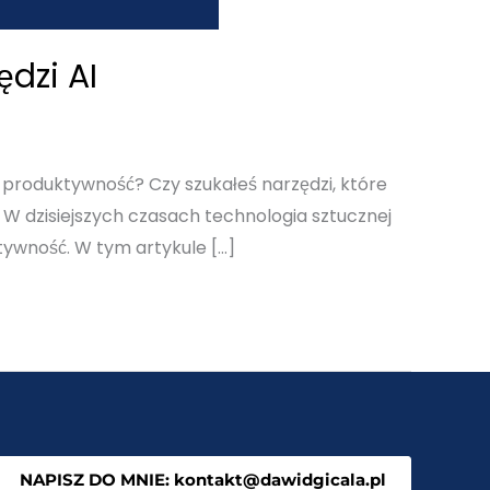
dzi AI
ą produktywność? Czy szukałeś narzędzi, które
e. W dzisiejszych czasach technologia sztucznej
tywność. W tym artykule […]
NAPISZ DO MNIE: kontakt@dawidgicala.pl