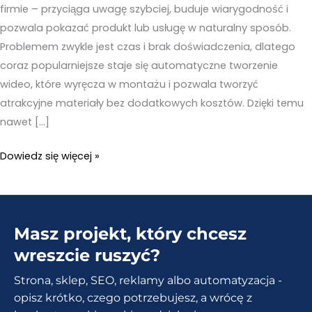
firmie – przyciąga uwagę szybciej, buduje wiarygodność i
pozwala pokazać produkt lub usługę w naturalny sposób.
Problemem zwykle jest czas i brak doświadczenia, dlatego
coraz popularniejsze staje się automatyczne tworzenie
wideo, które wyręcza w montażu i pozwala tworzyć
atrakcyjne materiały bez dodatkowych kosztów. Dzięki temu
nawet […]
Automatyczne
Dowiedz się więcej »
tworzenie
wideo
dla
Masz projekt, który chcesz
małych
firm
wreszcie ruszyć?
–
Strona, sklep, SEO, reklamy albo automatyzacja -
Proste
opisz krótko, czego potrzebujesz, a wrócę z
rozwiązania