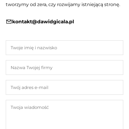
tworzymy od zera, czy rozwijamy istniejącą stronę.
kontakt@dawidgicala.pl
Twoje
imię
i
Nazwa
nazwisko
Twojej
firmy
Twój
adres
e-
Twoja
mail
wiadomość