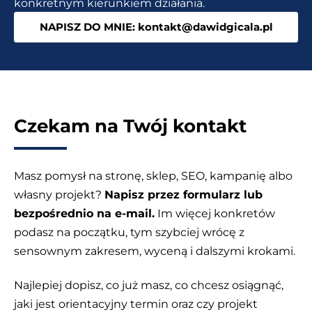
konkretnym kierunkiem działania.
oparte
NAPISZ DO MNIE: kontakt@dawidgicala.pl
na
AI
Czekam na Twój kontakt
Masz pomysł na stronę, sklep, SEO, kampanię albo
własny projekt?
Napisz przez formularz lub
bezpośrednio na e-mail.
Im więcej konkretów
podasz na początku, tym szybciej wrócę z
sensownym zakresem, wyceną i dalszymi krokami.
Najlepiej dopisz, co już masz, co chcesz osiągnąć,
jaki jest orientacyjny termin oraz czy projekt