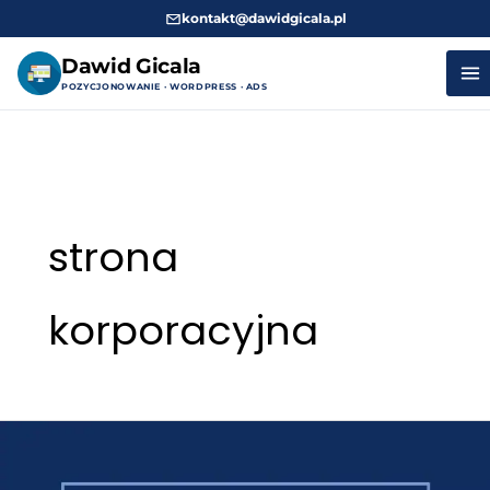
kontakt@dawidgicala.pl
Dawid Gicala
POZYCJONOWANIE · WORDPRESS · ADS
Przejdź
do
treści
strona
korporacyjna