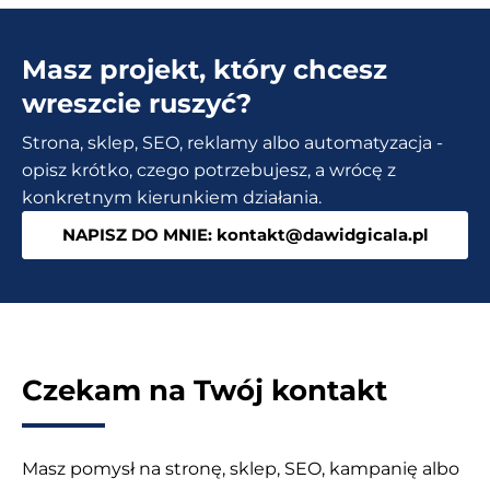
wyborze
platformy
Masz projekt, który chcesz
CMS
dla
wreszcie ruszyć?
Twojej
Strona, sklep, SEO, reklamy albo automatyzacja -
strony
opisz krótko, czego potrzebujesz, a wrócę z
internetowej
konkretnym kierunkiem działania.
NAPISZ DO MNIE: kontakt@dawidgicala.pl
Czekam na Twój kontakt
Masz pomysł na stronę, sklep, SEO, kampanię albo