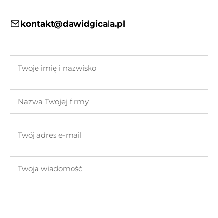
kontakt@dawidgicala.pl
Twoje
imię
i
Nazwa
nazwisko
Twojej
firmy
Twój
adres
e-
Twoja
mail
wiadomość