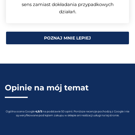
sens zamiast dokładania przypadkowych
działań.
POZNAJ MNIE LEPIEJ
Opinie na mój temat
Ogólna ocena Google
4,9/5
na podstawie 50 opinii. Poniższe recenzje pochodzą z Google i nie
są weryfikowane pod kątem zakupu w sklepie ani realizacji usługi na tej stronie.