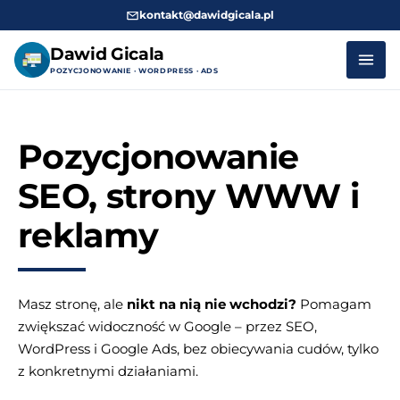
kontakt@dawidgicala.pl
Dawid Gicala
POZYCJONOWANIE · WORDPRESS · ADS
Przejdź
do
Pozycjonowanie
treści
SEO, strony WWW i
reklamy
Masz stronę, ale
nikt na nią nie wchodzi?
Pomagam
zwiększać widoczność w Google – przez SEO,
WordPress i Google Ads, bez obiecywania cudów, tylko
z konkretnymi działaniami.